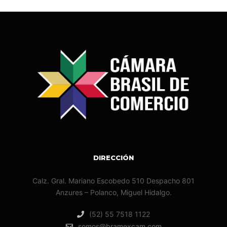
DIRECCIÓN
Calz. Gral. Mariano Escobedo 510 Despacho 801
Anzures – Polanco, Miguel Hidalgo.
(52) 55 7518 1122
somos@bramexcam.com